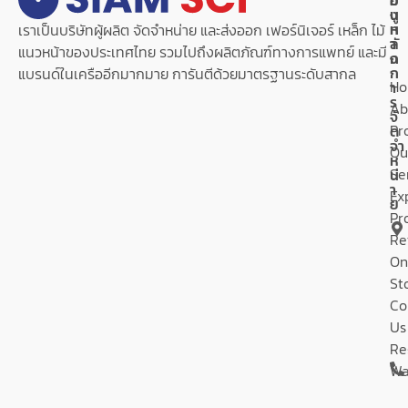
นู
ง
ห
ท
เราเป็นบริษัทผู้ผลิต จัดจำหน่าย และส่งออก เฟอร์นิเจอร์ เหล็ก ไม้
ลั
า
แนวหน้าของประเทศไทย รวมไปถึงผลิตภัณฑ์ทางการแพทย์ และมี
ก
ง
ก
แบรนด์ในเครืออีกมากมาย การันตีด้วยมาตรฐานระดับสากล
H
า
ร
Ab
จั
Pr
ด
จำ
Ou
ห
Se
น่
า
Ex
ย
Pr
Re
On
St
Co
Us
Re
Wa