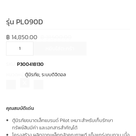
รุ่น PL090D
฿
14,850.00
฿
31,500.00
หยิบใส่ตะกร้า
SKU:
P300418130
หมวดหมู่
ตู้นิรภัย
,
ระบบดิจิตอล
คุณสมบัติเด่น
ตู้นิรภัยขนาดเล็กแบรนด์ Pilot เหมาะสำหรับเก็บรักษา
ทรัพย์สินมีค่า และเอกสารสำคัญได้
โครงสร้าง ผลิตจากเหล็กกล้าคุณภาพดี แข็งแกร่งทนทาน เนื้อ