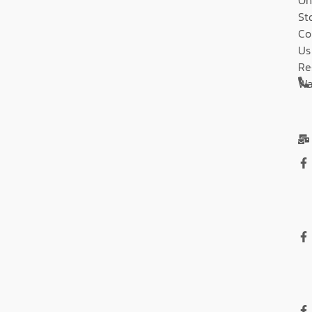
On
St
Co
Us
Re
Wa