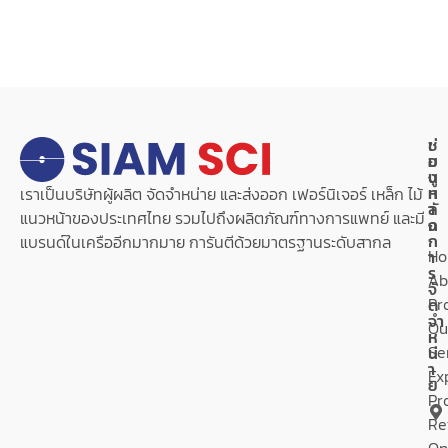
เ
ช่
ม
อ
นู
ง
ห
ท
เราเป็นบริษัทผู้ผลิต จัดจำหน่าย และส่งออก เฟอร์นิเจอร์ เหล็ก ไม้
ลั
า
แนวหน้าของประเทศไทย รวมไปถึงผลิตภัณฑ์ทางการแพทย์ และมี
ก
ง
ก
แบรนด์ในเครืออีกมากมาย การันตีด้วยมาตรฐานระดับสากล
H
า
ร
Ab
จั
Pr
ด
จำ
Ou
ห
Se
น่
า
Ex
ย
Pr
Re