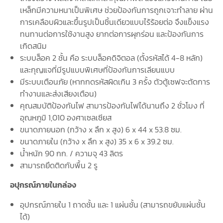
เหล็กมีความหนาเป็นพิเศษ ช่วยป้องกันการถูกเจาะทำลาย ผ่าน
การเคลือบผิวและขึ้นรูปเป็นชิ้นเดียวแบบไร้ร้อยต่อ จึงแข็งแรง
ทนทานต่อการใช้งานสูง ยากต่อการผุกร่อน และป้องกันการ
เกิดสนิม
ระบบล็อค 2 ชั้น คือ ระบบล็อคดิจิตอล (ตั้งรหัสได้ 4-8 หลัก)
และกุญแจที่มีรูปแบบพิเศษที่ป้องกันการเลียนแบบ
มีระบบเตือนภัย (หากกดรหัสผิดเกิน 3 ครั้ง ตัวตู้เซฟจะตัดการ
ทำงานและส่งเสียงเตือน)
คุณสมบัติป้องกันไฟ สามารป้องกันไฟได้นานถึง 2 ชั่วโมง ที่
อุณหภูมิ 1,010 องศาเซลเซียส
ขนาดภายนอก (กว้าง x ลึก x สูง) 6 x 44 x 53.8 ซม.
ขนาดภายใน (กว้าง x ลึก x สูง) 35 x 6 x 39.2 ซม.
น้ำหนัก 90 กก. / ความจุ 43 ลิตร
สามารถยึดติดกับพื้น 2 รู
อปุกรณ์ภายในกล่อง
อุปกรณ์ภายใน 1 ถาดชั้น และ 1 แผ่นชั้น (สามารถขยับแผ่นชั้น
ได้)