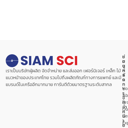
เ
ช่
ม
อ
นู
ง
ห
ท
เราเป็นบริษัทผู้ผลิต จัดจำหน่าย และส่งออก เฟอร์นิเจอร์ เหล็ก ไม้
ลั
า
แนวหน้าของประเทศไทย รวมไปถึงผลิตภัณฑ์ทางการแพทย์ และมี
ก
ง
ก
แบรนด์ในเครืออีกมากมาย การันตีด้วยมาตรฐานระดับสากล
H
า
ร
Ab
จั
Pr
ด
จำ
Ou
ห
Se
น่
า
Ex
ย