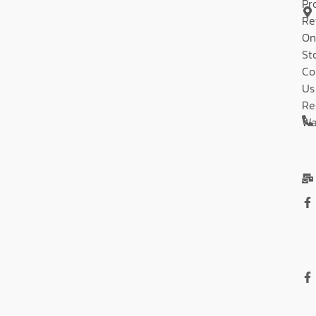
Pr
Re
On
St
Co
Us
Re
Wa