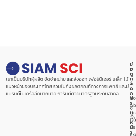
เ
ช่
ม
อ
นู
ง
ห
ท
เราเป็นบริษัทผู้ผลิต จัดจำหน่าย และส่งออก เฟอร์นิเจอร์ เหล็ก ไม้
ลั
า
แนวหน้าของประเทศไทย รวมไปถึงผลิตภัณฑ์ทางการแพทย์ และมี
ก
ง
ก
แบรนด์ในเครืออีกมากมาย การันตีด้วยมาตรฐานระดับสากล
H
า
ร
Ab
จั
Pr
ด
จำ
Ou
ห
Se
น่
า
Ex