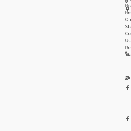
ย
Pr
Re
On
St
Co
Us
Re
Wa