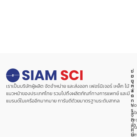
เ
ช่
ม
อ
นู
ง
ห
ท
เราเป็นบริษัทผู้ผลิต จัดจำหน่าย และส่งออก เฟอร์นิเจอร์ เหล็ก ไม้
ลั
า
แนวหน้าของประเทศไทย รวมไปถึงผลิตภัณฑ์ทางการแพทย์ และมี
ก
ง
ก
แบรนด์ในเครืออีกมากมาย การันตีด้วยมาตรฐานระดับสากล
H
า
ร
Ab
จั
Pr
ด
จำ
Ou
ห
Se
น่