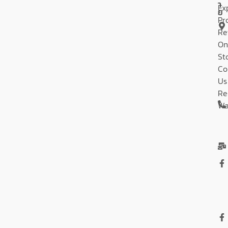
า
Ex
ย
Pr
Re
On
St
Co
Us
Re
Wa