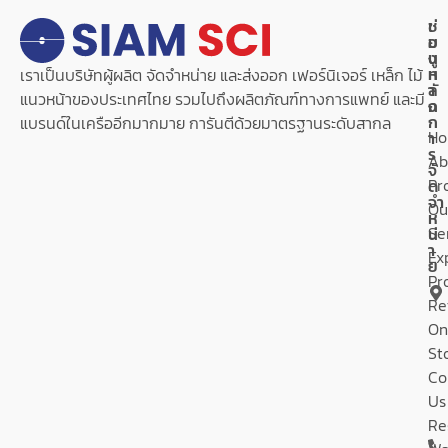
เ
ช่
ม
อ
นู
ง
ห
ท
เราเป็นบริษัทผู้ผลิต จัดจำหน่าย และส่งออก เฟอร์นิเจอร์ เหล็ก ไม้
ลั
า
แนวหน้าของประเทศไทย รวมไปถึงผลิตภัณฑ์ทางการแพทย์ และมี
ก
ง
ก
แบรนด์ในเครืออีกมากมาย การันตีด้วยมาตรฐานระดับสากล
H
า
ร
Ab
จั
Pr
ด
จำ
Ou
ห
Se
น่
า
Ex
ย
Pr
Re
On
St
Co
Us
Re