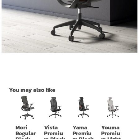
You may also like
Mori
Vista
Yama
Youma
Regular
Premiu
Premiu
Premiu