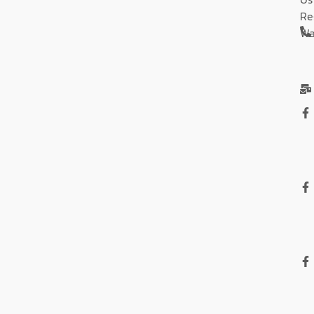
Re
Wa