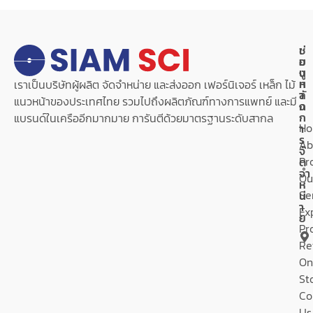
เ
ช่
ม
อ
นู
ง
ห
ท
เราเป็นบริษัทผู้ผลิต จัดจำหน่าย และส่งออก เฟอร์นิเจอร์ เหล็ก ไม้
ลั
า
แนวหน้าของประเทศไทย รวมไปถึงผลิตภัณฑ์ทางการแพทย์ และมี
ก
ง
ก
แบรนด์ในเครืออีกมากมาย การันตีด้วยมาตรฐานระดับสากล
H
า
ร
Ab
จั
Pr
ด
จำ
Ou
ห
Se
น่
า
Ex
ย
Pr
Re
On
St
Co
Us