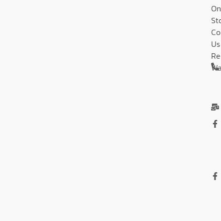
On
St
Co
Us
Re
Wa