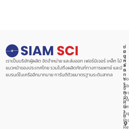
เ
ช่
ม
อ
นู
ง
ห
ท
เราเป็นบริษัทผู้ผลิต จัดจำหน่าย และส่งออก เฟอร์นิเจอร์ เหล็ก ไม้
ลั
า
แนวหน้าของประเทศไทย รวมไปถึงผลิตภัณฑ์ทางการแพทย์ และมี
ก
ง
ก
แบรนด์ในเครืออีกมากมาย การันตีด้วยมาตรฐานระดับสากล
H
า
ร
Ab
จั
Pr
ด
จำ
Ou
ห
Se
น่
า
Ex
ย
Pr
Re