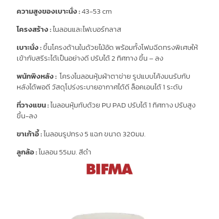
ความสูงของเบาะนั่ง :
43-53 cm
โครงสร้าง :
ไนลอนและไฟเบอร์กลาส
เบาะนั่ง :
ขึ้นโครงด้านในด้วยไม้อัด พร้อมทั้งโฟมฉีดทรงพิเศษให้
เข้ากับสรีระได้เป็นอย่างดี ปรับได้ 2 ทิศทาง ขึ้น – ลง
พนักพิงหลัง :
โครงไนลอนหุ้มผ้าตาข่าย รูปแบบโค้งมนรับกับ
หลังได้พอดี วัสดุโปร่งระบายอากาศได้ดี ล็อคเอนได้ 1 ระดับ
ที่วางแขน :
ไนลอนหุ้มทับด้วย PU PAD ปรับได้ 1 ทิศทาง ปรับสูง
ขึ้น-ลง
ขาเก้าอี้ :
ไนลอนรูปทรง 5 แฉก ขนาด 320มม.
ลูกล้อ :
ไนลอน 55มม. สีดำ